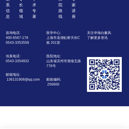
系
长
术
院
家
信
领
专
路
讲
息
域
著
线
座
咨询电话:
医学中心:
关注华海白癜风
400-6567-178
上海市龙湖虹桥天街C
了解更多资讯
0543-3353558
栋 201室
传真电话:
医院地址:
0543-3354932
山东省滨州市渤海五路
778号
邮箱地址:
136131908@qq.com
邮政编码:
 256600 