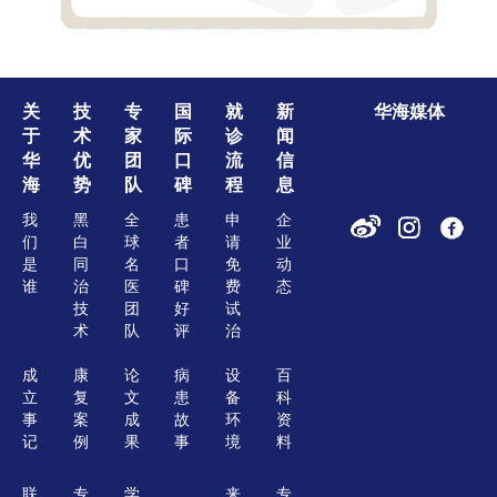
关
技
专
国
就
新
华海媒体
于
术
家
际
诊
闻
华
优
团
口
流
信
海
势
队
碑
程
息
我
黑
全
患
申
企
们
白
球
者
请
业
是
同
名
口
免
动
谁
治
医
碑
费
态
技
团
好
试
术
队
评
治
成
康
论
病
设
百
立
复
文
患
备
科
事
案
成
故
环
资
记
例
果
事
境
料
联
专
学
来
专