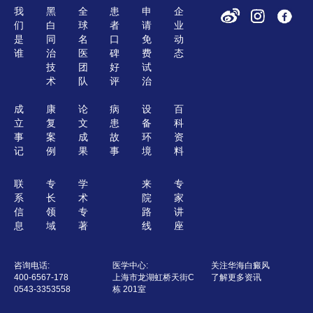
我
黑
全
患
申
企
们
白
球
者
请
业
是
同
名
口
免
动
谁
治
医
碑
费
态
技
团
好
试
术
队
评
治
成
康
论
病
设
百
立
复
文
患
备
科
事
案
成
故
环
资
记
例
果
事
境
料
联
专
学
来
专
系
长
术
院
家
信
领
专
路
讲
息
域
著
线
座
咨询电话:
医学中心:
关注华海白癜风
400-6567-178
上海市龙湖虹桥天街C
了解更多资讯
0543-3353558
栋 201室