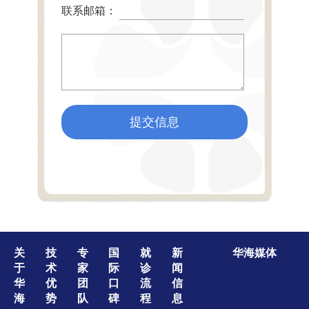
联系邮箱：
提交信息
关
技
专
国
就
新
华海媒体
于
术
家
际
诊
闻
华
优
团
口
流
信
海
势
队
碑
程
息