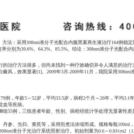
性。方法：采用308nm准分子光配合内服黑素再生液治疗164例稳定
愈率分别为39.6%、64.3%、85.5%。结论：308nm准分子
的治疗方法很多，但尚未找到一种疗效确切并令人满意的治疗方
效果显著[1]。2009年3月-2009年11月，我院采用308
9例，年龄5～52岁，平均33.5岁，病程2个月～26年，平均
贫血等疾病。
Ⅲ组55例，三组患者年龄、性别、病程经统计学处理无显著性差异(P
、当归、黄芪等，采用煎煮法浓缩而成。规格每瓶100ml，相当于生
nm准分子光治疗系统照射治疗。初始剂量为0.6～0.8J/cm2（