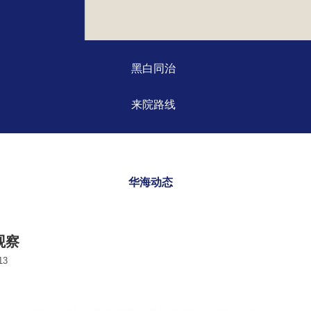
黑白同治
来院路线
华海动态
观察
3