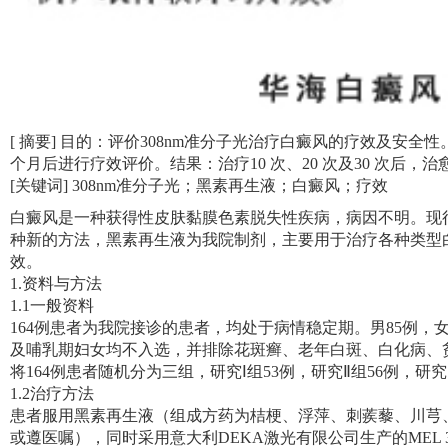
[ 摘要] 目的：评价308nm准分子光治疗白癜风的疗效及安全
个月后进行疗效评价。结果：治疗10 次、20 次及30 次后，治
[关键词] 308nm准分子光；黑素再生液；白癜风；疗效
白癜风是一种获得性皮肤黏膜色素脱失性疾病，病因不明。现行
种新的方法，黑素再生液为我院制剂，主要用于治疗各种类型白癜风，
效。
1.资料与方法
1.1一般资料
164例患者为我院接诊的患者，均处于病情稳定期。男85例，女7
及哺乳期妇女均不入选，并排除花斑癣、老年白斑、白化病、
将164例患者随机分为三组，研究Ⅰ组53例，研究Ⅱ组56例，研究
1.2治疗方法
患者服用黑素再生液（组成方药为桔梗、浮萍、刺蒺藜、川芎、丹参
或遵医嘱），同时采用意大利DEKA激光有限公司生产的MEL 308