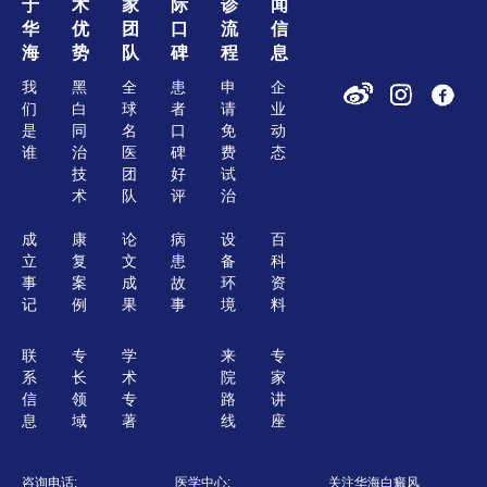
于
术
家
际
诊
闻
华
优
团
口
流
信
海
势
队
碑
程
息
我
黑
全
患
申
企
们
白
球
者
请
业
是
同
名
口
免
动
谁
治
医
碑
费
态
技
团
好
试
术
队
评
治
成
康
论
病
设
百
立
复
文
患
备
科
事
案
成
故
环
资
记
例
果
事
境
料
联
专
学
来
专
系
长
术
院
家
信
领
专
路
讲
息
域
著
线
座
咨询电话:
医学中心:
关注华海白癜风